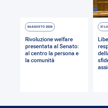
04 AGOSTO 2026
31 L
Rivoluzione welfare
Libe
presentata al Senato:
resp
al centro la persona e
dell
la comunità
sfid
assi