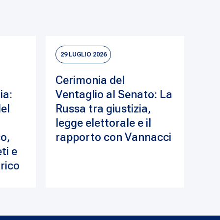
29 LUGLIO 2026
Cerimonia del
ia:
Ventaglio al Senato: La
del
Russa tra giustizia,
legge elettorale e il
o,
rapporto con Vannacci
ti e
drico