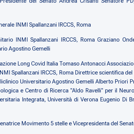
esidente del Senato Andrea Crisanti Senatore PD,
nerale INMI Spallanzani IRCCS, Roma
ario INMI Spallanzani IRCCS, Roma Graziano Onder 
ario Agostino Gemelli
zione Long Covid Italia Tomaso Antonacci Associazion
INMI Spallanzani IRCCS, Roma Direttrice scientifica d
iclinico Universitario Agostino Gemelli Alberto Priori 
urologica e Centro di Ricerca "Aldo Ravelli" per il Neu
versitaria Integrata, Università di Verona Eugenio Di 
atrice Movimento 5 stelle e Vicepresidenta del Sena