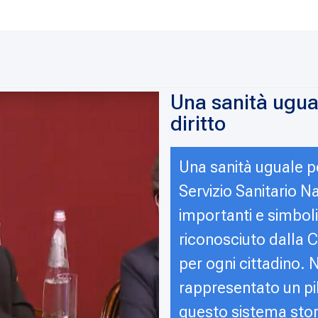
Una sanità ugual
diritto
Una sanità uguale per
Servizio Sanitario N
importanti e simboli
riconosciuto dalla 
per ogni cittadino. N
rappresentato un pil
questo sistema stor