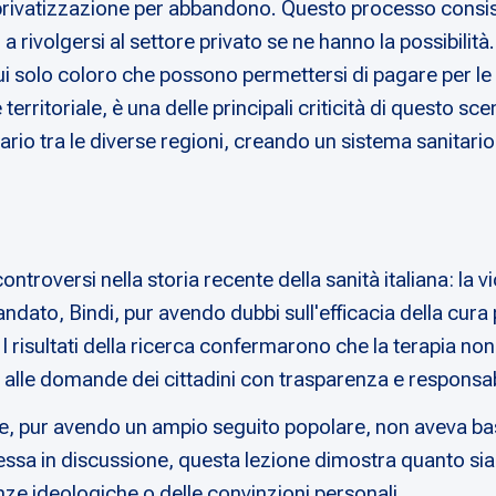
della privatizzazione per abbandono. Questo processo cons
i a rivolgersi al settore privato se ne hanno la possibilità.
ui solo coloro che possono permettersi di pagare per le
ritoriale, è una delle principali criticità di questo sce
ario tra le diverse regioni, creando un sistema sanitari
 controversi nella storia recente della sanità italiana: la
ato, Bindi, pur avendo dubbi sull'efficacia della cura p
. I risultati della ricerca confermarono che la terapia n
 alle domande dei cittadini con trasparenza e responsabi
, pur avendo un ampio seguito popolare, non aveva basi s
messa in discussione, questa lezione dimostra quanto sia
enze ideologiche o delle convinzioni personali.