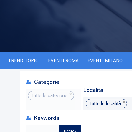
TREND TOPIC:
EVENTI ROMA
EVENTI MILANO
Categorie
Località
Tutte le categorie
Tutte le località
Keywords
RICERCA