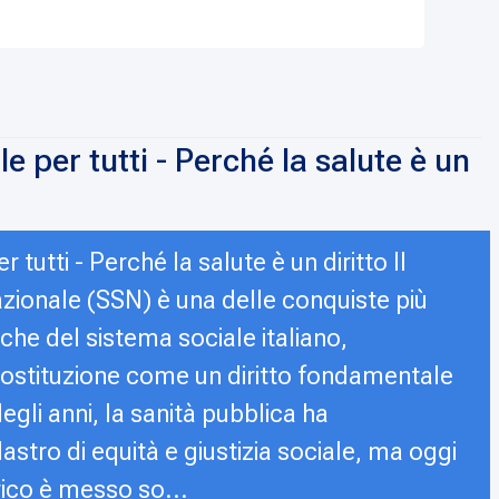
e per tutti - Perché la salute è un
 tutti - Perché la salute è un diritto Il
azionale (SSN) è una delle conquiste più
che del sistema sociale italiano,
Costituzione come un diritto fondamentale
egli anni, la sanità pubblica ha
astro di equità e giustizia sociale, ma oggi
ico è messo so...