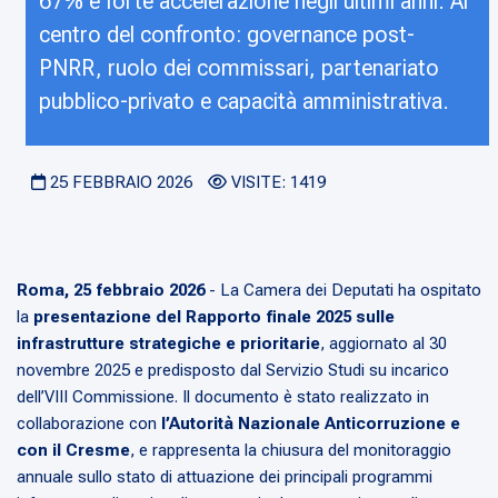
67% e forte accelerazione negli ultimi anni. Al
centro del confronto: governance post-
PNRR, ruolo dei commissari, partenariato
pubblico-privato e capacità amministrativa.
25 FEBBRAIO 2026
VISITE: 1419
Roma, 25 febbraio 2026
- La Camera dei Deputati ha ospitato
la
presentazione del Rapporto finale 2025 sulle
infrastrutture strategiche e prioritarie
, aggiornato al 30
novembre 2025 e predisposto dal Servizio Studi su incarico
dell’VIII Commissione. Il documento è stato realizzato in
collaborazione con
l’Autorità Nazionale Anticorruzione e
con il Cresme
, e rappresenta la chiusura del monitoraggio
annuale sullo stato di attuazione dei principali programmi