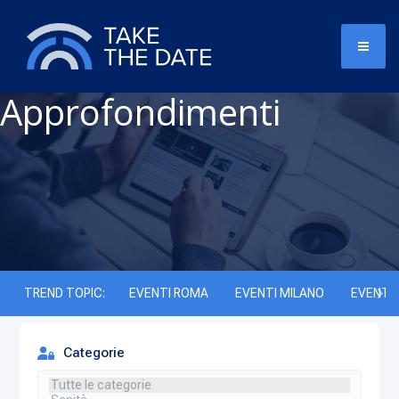
Approfondimenti
TREND TOPIC:
EVENTI ROMA
EVENTI MILANO
EVENTI 
Categorie