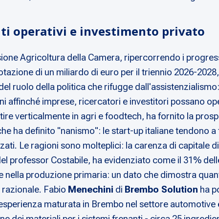
i operativi e investimento privato
one Agricoltura della Camera, ripercorrendo i progressi 
otazione di un miliardo di euro per il triennio 2026-2028,
el ruolo della politica che rifugge dall'assistenzialismo:
izioni affinché imprese, ricercatori e investitori possano
ire verticalmente in agri e foodtech, ha fornito la prospe
e ha definito "nanismo": le start-up italiane tendono a 
nzati. Le ragioni sono molteplici: la carenza di capitale d
el professor Costabile, ha evidenziato come il 31% delle s
tive nella produzione primaria: un dato che dimostra quan
a razionale. Fabio
Menechini
di
Brembo Solution
ha po
l'esperienza maturata in Brembo nel settore automotive 
 dei materiali per i sistemi frenanti - circa 25 ingredien