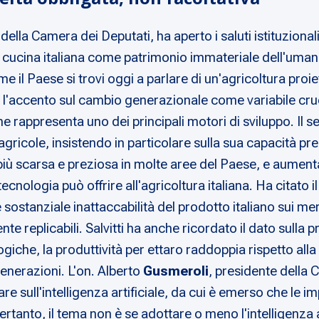
della Camera dei Deputati, ha aperto i saluti istituziona
 cucina italiana come patrimonio immateriale dell'umanit
il Paese si trovi oggi a parlare di un'agricoltura proiett
'accento sul cambio generazionale come variabile crucia
e rappresenta uno dei principali motori di sviluppo. Il 
e agricole, insistendo in particolare sulla sua capacità pre
 più scarsa e preziosa in molte aree del Paese, e aument
ecnologia può offrire all'agricoltura italiana. Ha citato il
sostanziale inattaccabilità del prodotto italiano sui mer
ente replicabili. Salvitti ha anche ricordato il dato sulla
iche, la produttività per ettaro raddoppia rispetto alla
enerazioni. L'on. Alberto
Gusmeroli
, presidente della
re sull'intelligenza artificiale, da cui è emerso che le 
Pertanto, il tema non è se adottare o meno l'intelligenza