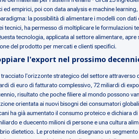
 ed empirici, poi con data analysis e machine learning, e 
digma: la possibilità di alimentare i modelli con dati de
ei tecnici, ha permesso di moltiplicare le formulazioni 
Questa tecnologia, applicata al settore alimentare, apre 
one del prodotto per mercati e clienti specifici.
oppiare l'export nel prossimo decenni
 tracciato l'orizzonte strategico del settore attraverso 
rdi di euro di fatturato complessivo, 72 miliardi di expor
cennio, risultato che poche filiere al mondo possono vant
zione orientata ai nuovi bisogni dei consumatori globali
ricani ha già aumentato il consumo proteico e dichiara di
miliardo e duecento milioni di persone e una cultura ali
ilibrio dietetico. Le proteine non disegnano un segmento