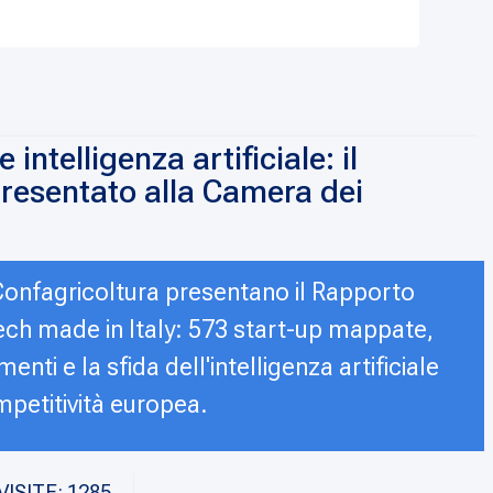
intelligenza artificiale: il
resentato alla Camera dei
onfagricoltura presentano il Rapporto
tech made in Italy: 573 start-up mappate,
menti e la sfida dell'intelligenza artificiale
petitività europea.
VISITE: 1285