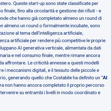
'estero. Queste start-up sono state classificate per
nale, fino alla circolarità e gestione dei rifiuti - e
aziende che hanno già completato almeno un round di
 con almeno un round o formalmente incubate, sono
zione al tema dell'intelligenza artificiale,
igenza artificiale per rendere più competitive le proprie
viluppano AI generativa verticale, alimentata da dati
primaria e nel consumo finale, mentre rimane ancora
da affrontare. Le criticità annesse a questi modelli
 i meccanismi digitali, e il tessuto delle piccole e
io, generando quello che Costabile ha definito un "
AI
liera non hanno ancora completato il proprio percorso
tervenire su entrambi i livelli in modo coordinato e