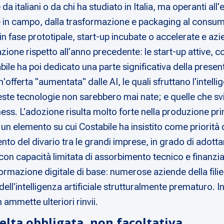
da italiani o da chi ha studiato in Italia, ma operanti all
ne in campo, dalla trasformazione e packaging al consumo fi
a in fase prototipale, start-up incubate o accelerate e 
ione rispetto all'anno precedente: le start-up attive,
ile ha poi dedicato una parte significativa della presenta
n'offerta "aumentata" dalle AI, le quali sfruttano l'intell
 queste tecnologie non sarebbero mai nate; e quelle che s
siness. L'adozione risulta molto forte nella produzione 
 un elemento su cui Costabile ha insistito come priorità 
to del divario tra le grandi imprese, in grado di adottare
n capacità limitata di assorbimento tecnico e finanziar
asformazione digitale di base: numerose aziende della fi
ll'intelligenza artificiale strutturalmente prematuro. In
ammette ulteriori rinvii.
celta obbligata, non facoltativa