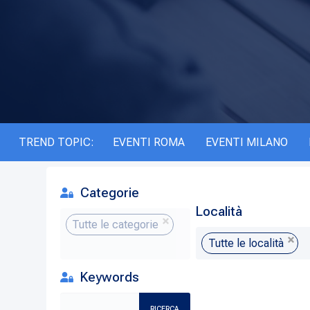
TREND TOPIC:
EVENTI ROMA
EVENTI MILANO
Categorie
Località
Tutte le categorie
Tutte le località
Keywords
RICERCA