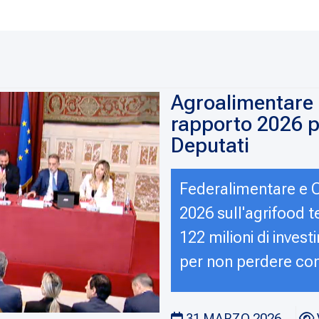
Agroalimentare e 
rapporto 2026 p
Deputati
Federalimentare e C
2026 sull'agrifood 
122 milioni di investi
per non perdere com
31 MARZO 2026