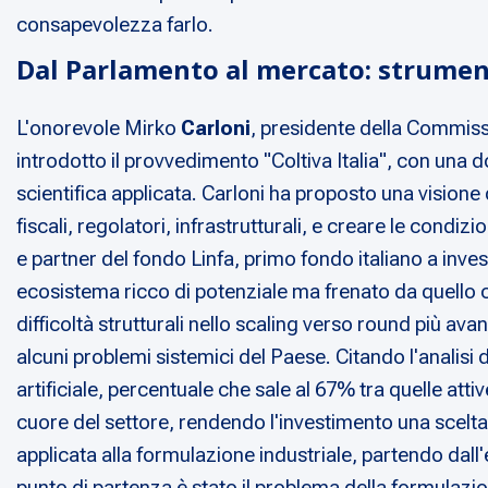
consapevolezza farlo.
Dal Parlamento al mercato: strument
L'onorevole Mirko
Carloni
, presidente della Commissi
introdotto il provvedimento "Coltiva Italia", con una d
scientifica applicata. Carloni ha proposto una visione d
fiscali, regolatori, infrastrutturali, e creare le cond
e partner del fondo Linfa, primo fondo italiano a invest
ecosistema ricco di potenziale ma frenato da quello ch
difficoltà strutturali nello scaling verso round più ava
alcuni problemi sistemici del Paese. Citando l'analisi d
artificiale, percentuale che sale al 67% tra quelle at
cuore del settore, rendendo l'investimento una scelt
applicata alla formulazione industriale, partendo dal
punto di partenza è stato il problema della formulazione