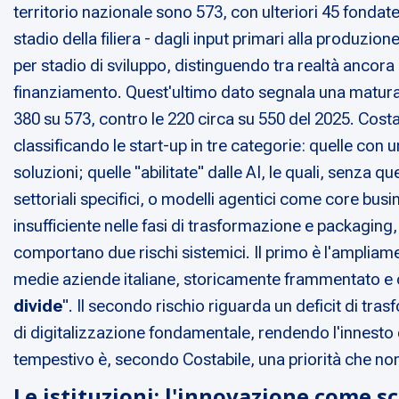
territorio nazionale sono 573, con ulteriori 45 fondate 
stadio della filiera - dagli input primari alla produzio
per stadio di sviluppo, distinguendo tra realtà ancor
finanziamento. Quest'ultimo dato segnala una maturaz
380 su 573, contro le 220 circa su 550 del 2025. Costab
classificando le start-up in tre categorie: quelle con u
soluzioni; quelle "abilitate" dalle AI, le quali, senza
settoriali specifici, o modelli agentici come core bu
insufficiente nelle fasi di trasformazione e packaging,
comportano due rischi sistemici. Il primo è l'ampliamen
medie aziende italiane, storicamente frammentato e co
divide
". Il secondo rischio riguarda un deficit di tr
di digitalizzazione fondamentale, rendendo l'innesto de
tempestivo è, secondo Costabile, una priorità che non 
Le istituzioni: l'innovazione come s