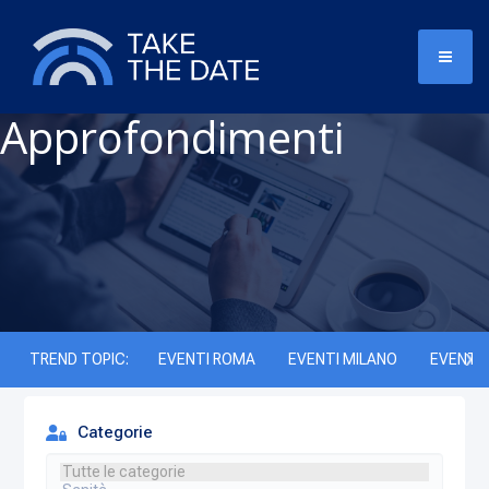
Approfondimenti
TREND TOPIC:
EVENTI ROMA
EVENTI MILANO
EVENTI 
Categorie