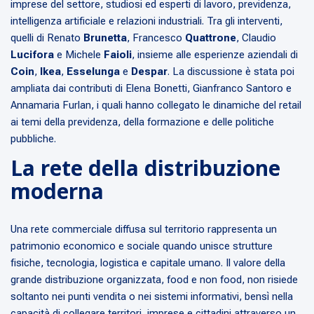
imprese del settore, studiosi ed esperti di lavoro, previdenza,
intelligenza artificiale e relazioni industriali. Tra gli interventi,
quelli di Renato
Brunetta
, Francesco
Quattrone
, Claudio
Lucifora
e Michele
Faioli
, insieme alle esperienze aziendali di
Coin
,
Ikea
,
Esselunga
e
Despar
. La discussione è stata poi
ampliata dai contributi di Elena Bonetti, Gianfranco Santoro e
Annamaria Furlan, i quali hanno collegato le dinamiche del retail
ai temi della previdenza, della formazione e delle politiche
pubbliche.
La rete della distribuzione
moderna
Una rete commerciale diffusa sul territorio rappresenta un
patrimonio economico e sociale quando unisce strutture
fisiche, tecnologia, logistica e capitale umano. Il valore della
grande distribuzione organizzata, food e non food, non risiede
soltanto nei punti vendita o nei sistemi informativi, bensì nella
capacità di collegare territori, imprese e cittadini attraverso un