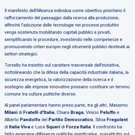
Il manifesto dell'Alleanza individua come obiettivo prioritario il
rafforzamento del passaggio dalla ricerca alla produzione,
affinché l'adozione delle tecnologie nei processi produttivi
venga sostenuta mobilitando capitali pubblici e privati,
semplificando le procedure, investendo nelle competenze e
promuovendo criteri europei negli strumenti pubblici destinati ai
settori strategici.
Torsello ha insistito sul carattere trasversale dell'iniziativa,
sottolineando che la difesa della capacità industriale italiana, la
sicurezza energetica, la valorizzazione della ricerca e il
sostegno alle imprese innovative possano costituire un terreno
comune tra culture politiche diverse.
Al panel parlamentare hanno preso parte, tra gli altri, Massimo
Milani
di
Fratelli d'Italia
, Chiara
Braga
, Vinicio
Peluffo
e
Alberto
Pandolfo
del
Partito Democratico
, Silvia
Fregolent
di
Italia Viva
e Luca
Squeri
di
Forza Italia
. Il confronto ha
fatto emergere differenze politiche significative, soprattutto sul