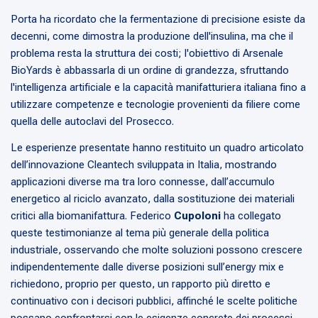
Porta ha ricordato che la fermentazione di precisione esiste da
decenni, come dimostra la produzione dell'insulina, ma che il
problema resta la struttura dei costi; l'obiettivo di Arsenale
BioYards è abbassarla di un ordine di grandezza, sfruttando
l'intelligenza artificiale e la capacità manifatturiera italiana fino a
utilizzare competenze e tecnologie provenienti da filiere come
quella delle autoclavi del Prosecco.
Le esperienze presentate hanno restituito un quadro articolato
dell’innovazione Cleantech sviluppata in Italia, mostrando
applicazioni diverse ma tra loro connesse, dall’accumulo
energetico al riciclo avanzato, dalla sostituzione dei materiali
critici alla biomanifattura. Federico
Cupoloni
ha collegato
queste testimonianze al tema più generale della politica
industriale, osservando che molte soluzioni possono crescere
indipendentemente dalle diverse posizioni sull’energy mix e
richiedono, proprio per questo, un rapporto più diretto e
continuativo con i decisori pubblici, affinché le scelte politiche
possano confrontarsi con le esigenze concrete dei processi