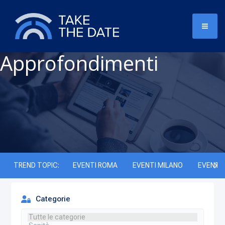
Approfondimenti
TREND TOPIC:
EVENTI ROMA
EVENTI MILANO
EVENTI 
Categorie