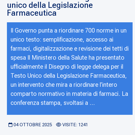
unico della Legislazione
Farmaceutica
Il Governo punta a riordinare 700 norme in un
unico testo: semplificazione, accesso ai
farmaci, digitalizzazione e revisione dei tetti di
spesa Il Ministero della Salute ha presentato
ufficialmente il Disegno di legge delega per il
Testo Unico della Legislazione Farmaceutica,
un intervento che mira a riordinare l’intero
comparto normativo in materia di farmaci. La
conferenza stampa, svoltasi a ...
04 OTTOBRE 2025
VISITE: 1241