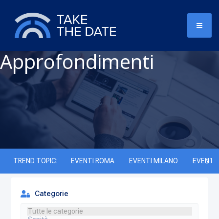
Approfondimenti
TREND TOPIC:
EVENTI ROMA
EVENTI MILANO
EVENTI 
Categorie