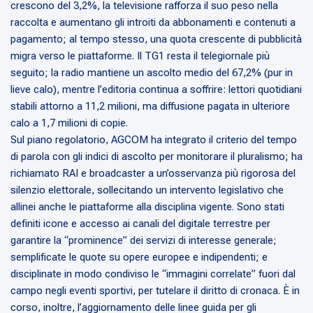
crescono del 3,2%, la televisione rafforza il suo peso nella
raccolta e aumentano gli introiti da abbonamenti e contenuti a
pagamento; al tempo stesso, una quota crescente di pubblicità
migra verso le piattaforme. Il TG1 resta il telegiornale più
seguito; la radio mantiene un ascolto medio del 67,2% (pur in
lieve calo), mentre l’editoria continua a soffrire: lettori quotidiani
stabili attorno a 11,2 milioni, ma diffusione pagata in ulteriore
calo a 1,7 milioni di copie.
Sul piano regolatorio, AGCOM ha integrato il criterio del tempo
di parola con gli indici di ascolto per monitorare il pluralismo; ha
richiamato RAI e broadcaster a un’osservanza più rigorosa del
silenzio elettorale, sollecitando un intervento legislativo che
allinei anche le piattaforme alla disciplina vigente. Sono stati
definiti icone e accesso ai canali del digitale terrestre per
garantire la “prominence” dei servizi di interesse generale;
semplificate le quote su opere europee e indipendenti; e
disciplinate in modo condiviso le “immagini correlate” fuori dal
campo negli eventi sportivi, per tutelare il diritto di cronaca. È in
corso, inoltre, l’aggiornamento delle linee guida per gli