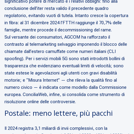
significativo potere di mercato e i relativi obblighi: fino alla
conclusione dell’iter resta valido il precedente quadro
regolatorio, evitando vuoti di tutela. Intanto cresce la copertura
in fibra: al 31 dicembre 2024 l’FTTH raggiunge il 70,7% delle
famiglie, mentre procede il decommissioning del rame.
Sul versante dei consumatori, AGCOM ha rafforzato il
contrasto al telemarketing selvaggio imponendo il blocco delle
chiamate dall’estero camuffate come numeri italiani (CLI
spoofing). Per i servizi mobili 5G sono stati introdotti bollini di
trasparenza che evidenziano eventuali limiti di velocità; sono
state estese le agevolazioni agli utenti con gravi disabilità
motorie; e “Misura Internet” — che rileva la qualità fino al
numero civico — è indicata come modello dalla Commissione
europea. ConciliaWeb, infine, si consolida come strumento di
risoluzione online delle controversie.
Postale: meno lettere, più pacchi
Il 2024 registra 3,1 miliardi di invii complessivi, con la