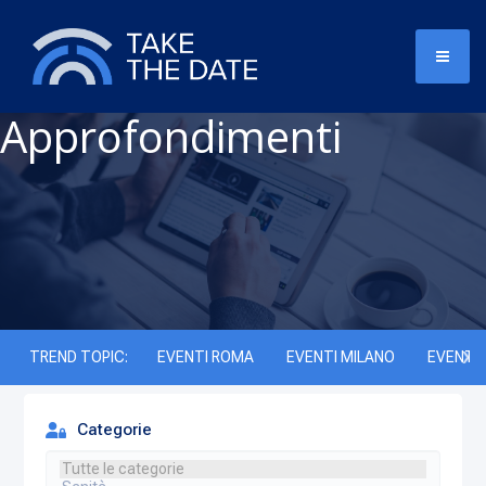
Approfondimenti
TREND TOPIC:
EVENTI ROMA
EVENTI MILANO
EVENTI 
Categorie