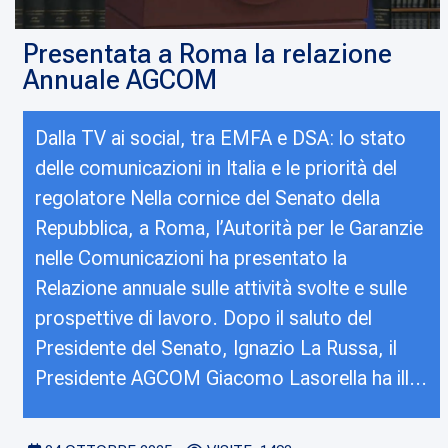
Presentata a Roma la relazione
Annuale AGCOM
Dalla TV ai social, tra EMFA e DSA: lo stato
delle comunicazioni in Italia e le priorità del
regolatore Nella cornice del Senato della
Repubblica, a Roma, l’Autorità per le Garanzie
nelle Comunicazioni ha presentato la
Relazione annuale sulle attività svolte e sulle
prospettive di lavoro. Dopo il saluto del
Presidente del Senato, Ignazio La Russa, il
Presidente AGCOM Giacomo Lasorella ha ill...