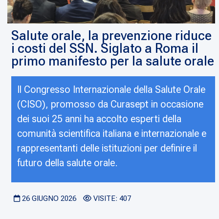
Salute orale, la prevenzione riduce
i costi del SSN. Siglato a Roma il
primo manifesto per la salute orale
Il Congresso Internazionale della Salute Orale
(CISO), promosso da Curasept in occasione
dei suoi 25 anni ha accolto esperti della
comunità scientifica italiana e internazionale e
rappresentanti delle istituzioni per definire il
futuro della salute orale.
26 GIUGNO 2026
VISITE: 407