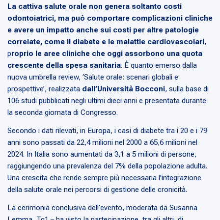
La cattiva salute orale non genera soltanto costi
odontoiatrici, ma può comportare complicazioni cliniche
e avere un impatto anche sui costi per altre patologie
correlate, come il diabete e le malattie cardiovascolari
,
p
roprio le aree cliniche che oggi assorbono una quota
crescente della spesa sanitaria
. È quanto emerso dalla
nuova umbrella review, ‘
Salute orale: scenari globali e
prospettive’
, realizzata
dall’Università Bocconi
, sulla base di
106 studi pubblicati negli ultimi dieci anni e presentata durante
la seconda giornata di Congresso.
Secondo i dati rilevati, in Europa, i casi di diabete tra i 20 e i 79
anni sono passati da 22,4 milioni nel 2000 a 65,6 milioni nel
2024. In Italia sono aumentati da 3,1 a 5 milioni di persone,
raggiungendo una prevalenza del 7% della popolazione adulta.
Una crescita che rende sempre più necessaria l'integrazione
della salute orale nei percorsi di gestione delle cronicità.
La cerimonia conclusiva dell’evento, moderata da Susanna
Lemma, Tg1 – ha visto la partecipazione, tra gli altri, di