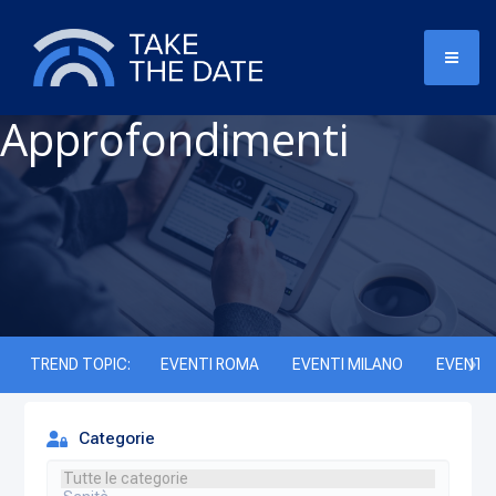
Approfondimenti
TREND TOPIC:
EVENTI ROMA
EVENTI MILANO
EVENTI 
Categorie