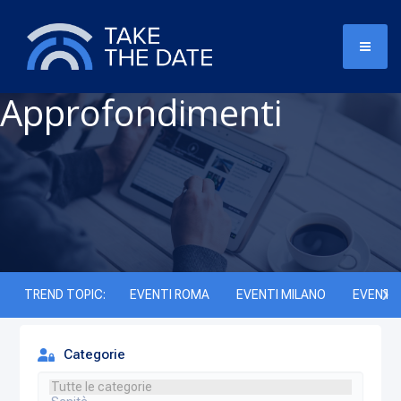
Approfondimenti
TREND TOPIC:
EVENTI ROMA
EVENTI MILANO
EVENTI 
Categorie