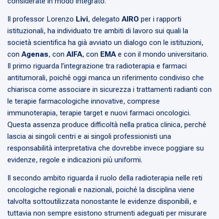
considerate in modo integrato.
Il professor Lorenzo
Livi
, delegato
AIRO
per i rapporti
istituzionali, ha individuato tre ambiti di lavoro sui quali la
società scientifica ha già avviato un dialogo con le istituzioni,
con
Agenas
, con
AIFA
, con
EMA
e con il mondo universitario.
Il primo riguarda l’integrazione tra radioterapia e farmaci
antitumorali, poiché oggi manca un riferimento condiviso che
chiarisca come associare in sicurezza i trattamenti radianti con
le terapie farmacologiche innovative, comprese
immunoterapia, terapie target e nuovi farmaci oncologici.
Questa assenza produce difficoltà nella pratica clinica, perché
lascia ai singoli centri e ai singoli professionisti una
responsabilità interpretativa che dovrebbe invece poggiare su
evidenze, regole e indicazioni più uniformi.
Il secondo ambito riguarda il ruolo della radioterapia nelle reti
oncologiche regionali e nazionali, poiché la disciplina viene
talvolta sottoutilizzata nonostante le evidenze disponibili, e
tuttavia non sempre esistono strumenti adeguati per misurare