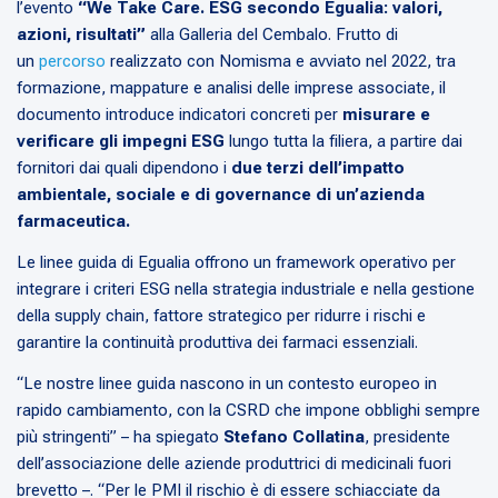
l’evento
“We Take Care. ESG secondo Egualia: valori,
azioni, risultati”
alla Galleria del Cembalo. Frutto di
un
percorso
realizzato con Nomisma e avviato nel 2022, tra
formazione, mappature e analisi delle imprese associate, il
documento introduce indicatori concreti per
misurare e
verificare gli impegni ESG
lungo tutta la filiera, a partire dai
fornitori dai quali dipendono i
due terzi dell’impatto
ambientale, sociale e di governance di un’azienda
farmaceutica.
Le linee guida di Egualia offrono un framework operativo per
integrare i criteri ESG nella strategia industriale e nella gestione
della supply chain, fattore strategico per ridurre i rischi e
garantire la continuità produttiva dei farmaci essenziali.
“Le nostre linee guida nascono in un contesto europeo in
rapido cambiamento, con la CSRD che impone obblighi sempre
più stringenti”
– ha spiegato
Stefano Collatina
, presidente
dell’associazione delle aziende produttrici di medicinali fuori
brevetto –.
“Per le PMI il rischio è di essere schiacciate da