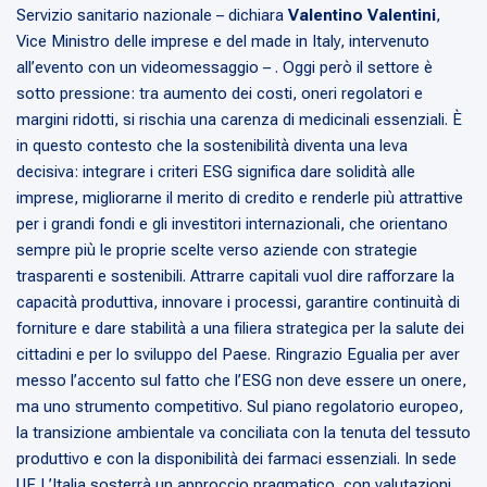
Servizio sanitario nazionale
– dichiara
Valentino Valentini
,
Vice Ministro delle imprese e del made in Italy, intervenuto
all’evento con un videomessaggio – .
Oggi però il settore è
sotto pressione: tra aumento dei costi, oneri regolatori e
margini ridotti, si rischia una carenza di medicinali essenziali. È
in questo contesto che la sostenibilità diventa una leva
decisiva: integrare i criteri ESG significa dare solidità alle
imprese, migliorarne il merito di credito e renderle più attrattive
per i grandi fondi e gli investitori internazionali, che orientano
sempre più le proprie scelte verso aziende con strategie
trasparenti e sostenibili. Attrarre capitali vuol dire rafforzare la
capacità produttiva, innovare i processi, garantire continuità di
forniture e dare stabilità a una filiera strategica per la salute dei
cittadini e per lo sviluppo del Paese. Ringrazio Egualia per aver
messo l’accento sul fatto che l’ESG non deve essere un onere,
ma uno strumento competitivo. Sul piano regolatorio europeo,
la transizione ambientale va conciliata con la tenuta del tessuto
produttivo e con la disponibilità dei farmaci essenziali. In sede
UE L’Italia sosterrà un approccio pragmatico, con valutazioni