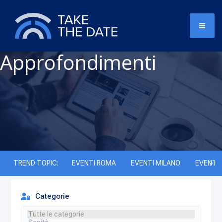
Approfondimenti
TREND TOPIC:
EVENTI ROMA
EVENTI MILANO
EVENTI 
Categorie