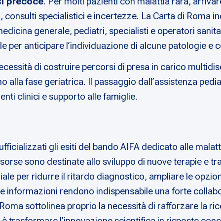
i precoce
. Per molti pazienti con malattia rara, arriva
mi, consulti specialistici e incertezze. La Carta di Roma 
edicina generale, pediatri, specialisti e operatori sanit
er anticipare l’individuazione di alcune patologie e co
ecessità di costruire percorsi di presa in carico multidi
no alla fase geriatrica. Il passaggio dall’assistenza pedi
nti clinici e supporto alle famiglie.
ficializzati gli esiti del bando AIFA dedicato alle malatt
isorse sono destinate allo sviluppo di nuove terapie e tr
ale per ridurre il ritardo diagnostico, ampliare le opzioni
e informazioni rendono indispensabile una forte collabora
 Roma sottolinea proprio la necessità di rafforzare la rice
 è trasformare l’innovazione scientifica in risposte conc