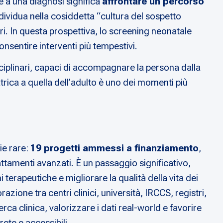
re a una diagnosi significa
affrontare un percorso
individua nella cosiddetta “cultura del sospetto
ari. In questa prospettiva, lo screening neonatale
nsentire interventi più tempestivi.
sciplinari, capaci di accompagnare la persona dalla
atrica a quella dell’adulto è uno dei momenti più
ie rare:
19 progetti ammessi a finanziamento
,
attamenti avanzati. È un passaggio significativo,
 terapeutiche e migliorare la qualità della vita dei
zione tra centri clinici, università, IRCCS, registri,
rca clinica, valorizzare i dati real-world e favorire
rete e accessibili.