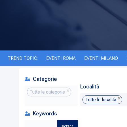
TREND TOPIC:
EVENTI ROMA
EVENTI MILANO
Categorie
Località
Tutte le categorie
Tutte le località
Keywords
RICERCA