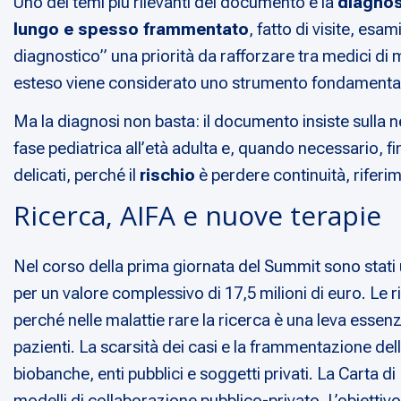
Uno dei temi più rilevanti del documento è la
diagnos
lungo e spesso frammentato
, fatto di visite, esa
diagnostico” una priorità da rafforzare tra medici di m
esteso viene considerato uno strumento fondamentale p
Ma la diagnosi non basta: il documento insiste sulla n
fase pediatrica all’età adulta e, quando necessario, fi
delicati, perché il
rischio
è perdere continuità, riferime
Ricerca, AIFA e nuove terapie
Nel corso della prima giornata del Summit sono stati uf
per un valore complessivo di 17,5 milioni di euro. Le r
perché nelle malattie rare la ricerca è una leva essenzi
pazienti. La scarsità dei casi e la frammentazione dell
biobanche, enti pubblici e soggetti privati. La Carta di
modelli di collaborazione pubblico-privato. L’obiettivo