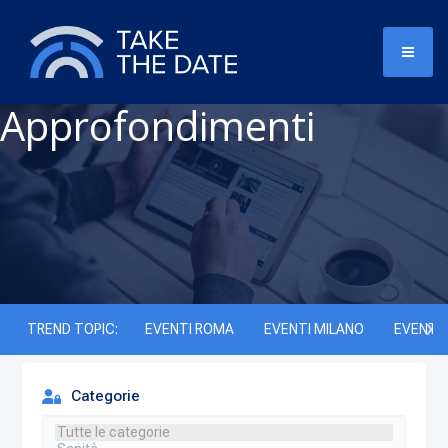
Approfondimenti
TREND TOPIC:
EVENTI ROMA
EVENTI MILANO
EVENTI 
Categorie