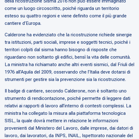
della ricostruzione Sisma 2016 non può essere immaginato
come un luogo circoscritto, poiché riguarda un territorio
esteso su quattro regioni e viene definito come il più grande
cantiere d’Europa.
Calderone ha evidenziato che la ricostruzione richiede sinergie
tra istituzioni, parti sociali, imprese e soggetti tecnici, poiché i
territori colpiti dal sisma hanno bisogno di risposte che
riguardano non soltanto gli edifici, bensì la vita delle comunità.
La ministra ha richiamato anche altri eventi sismici, dal Friuli del
1976 all’Aquila del 2009, osservando che l’Italia deve dotarsi di
strumenti per gestire sia la prevenzione sia la ricostruzione.
Il badge di cantiere, secondo Calderone, non è soltanto uno
strumento di rendicontazione, poiché permette di leggere dati
relativi ai rapporti di lavoro all’interno di contesti complessi. La
ministra ha collegato la misura alla piattaforma tecnologica
SISL, la quale dovrà mettere in relazione le informazioni
provenienti dal Ministero del Lavoro, dalle imprese, dai datori di
lavoro, dai lavoratori, da INPS, INAIL, Ispettorato nazionale del