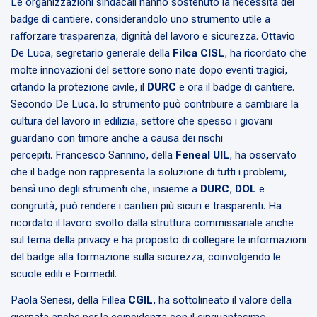
Le organizzazioni sindacali hanno sostenuto la necessità del
badge di cantiere, considerandolo uno strumento utile a
rafforzare trasparenza, dignità del lavoro e sicurezza. Ottavio
De Luca, segretario generale della
Filca CISL
, ha ricordato che
molte innovazioni del settore sono nate dopo eventi tragici,
citando la protezione civile, il
DURC
e ora il badge di cantiere.
Secondo De Luca, lo strumento può contribuire a cambiare la
cultura del lavoro in edilizia, settore che spesso i giovani
guardano con timore anche a causa dei rischi
percepiti. Francesco Sannino, della
Feneal UIL
, ha osservato
che il badge non rappresenta la soluzione di tutti i problemi,
bensì uno degli strumenti che, insieme a
DURC
,
DOL
e
congruità, può rendere i cantieri più sicuri e trasparenti. Ha
ricordato il lavoro svolto dalla struttura commissariale anche
sul tema della privacy e ha proposto di collegare le informazioni
del badge alla formazione sulla sicurezza, coinvolgendo le
scuole edili e Formedil.
Paola Senesi, della Fillea
CGIL
, ha sottolineato il valore della
giornata anche per la coincidenza con il cinquantesimo