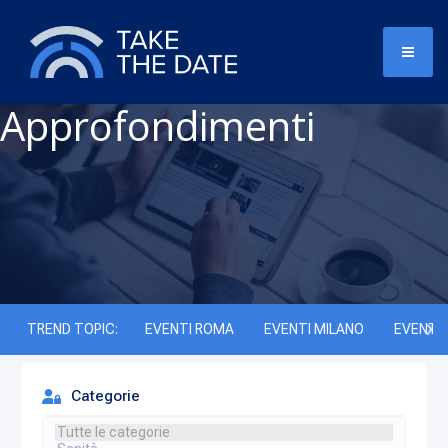
Approfondimenti
TREND TOPIC:
EVENTI ROMA
EVENTI MILANO
EVENTI 
Categorie