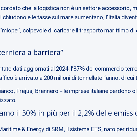
icordato che la logistica non è un settore accessorio, m
i chiudono e le tasse sul mare aumentano, l’Italia diven
“miope”, colpevole di caricare il trasporto marittimo di 
cerniera a barriera”
rtato dati aggiornati al 2024: l’87% del commercio terrest
traffico è arrivato a 200 milioni di tonnellate l’anno, di 
nco, Frejus, Brennero – le imprese italiane perdono oltre
izzato.
mo il 30% in più per il 2,2% delle emissi
ritime & Energy di SRM, il sistema ETS, nato per ridurr