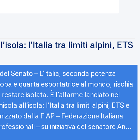
’isola: l’Italia tra limiti alpini, ETS
del Senato – L’Italia, seconda potenza
ropa e quarta esportatrice al mondo, rischia
estare isolata. È l’allarme lanciato nel
la all’isola: l’Italia tra limiti alpini, ETS e
nizzato dalla FIAP – Federazione Italiana
ofessionali – su iniziativa del senatore An...