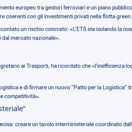
nto europeo tra gestori ferroviari e un piano pubblico
e coerenti con gli investimenti privati nella flotta green.
accontato un rischio concreto: «L’ETS sta isolando la nost
ri dal mercato nazionale».
etario ai Trasporti, ha ricordato che «l’inefficienza logis
ogistica e di firmare un nuovo “Patto per la Logistica” t
e competitività».
teriale”
ecisa: creare un tavolo interministeriale coordinato dal