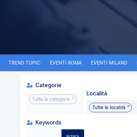
TREND TOPIC:
EVENTI ROMA
EVENTI MILANO
Categorie
Località
Tutte le categorie
Tutte le località
Keywords
RICERCA