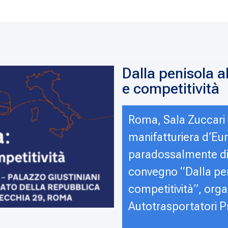
Dalla penisola all
e competitività
Roma, Sala Zuccari 
manifatturiera d’Eu
paradossalmente di r
convegno “Dalla peniso
competitività”, orga
Autotrasportatori Pr