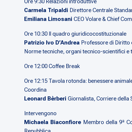
Ore 9:30 Relazioni introduttive
Carmela Tripaldi
Direttore Centrale Standa
Emiliana Limosani
CEO Volare & Chief Comm
Ore 10:30 Il quadro giuridicocostituzionale
Patrizio Ivo D’Andrea
Professore di Diritto 
Norme tecniche, organi tecnico-scientifici e tu
Ore 12:00 Coffee Break
Ore 12:15 Tavola rotonda: benessere animal
Coordina
Leonard Bèrberi
Giornalista, Corriere della
Intervengono
Michaela Biaconfiore
Membro della 9ª Co
Repubblica