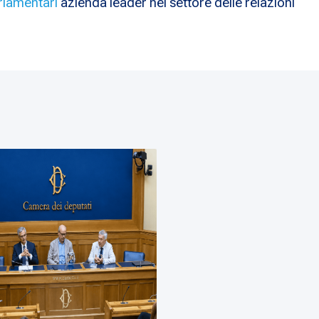
rlamentari
azienda leader nel settore delle relazioni