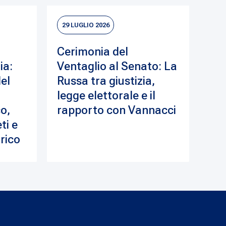
29 LUGLIO 2026
Cerimonia del
ia:
Ventaglio al Senato: La
del
Russa tra giustizia,
legge elettorale e il
o,
rapporto con Vannacci
ti e
drico