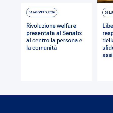
04 AGOSTO 2026
31 L
Rivoluzione welfare
Libe
presentata al Senato:
resp
al centro la persona e
dell
la comunità
sfid
assi