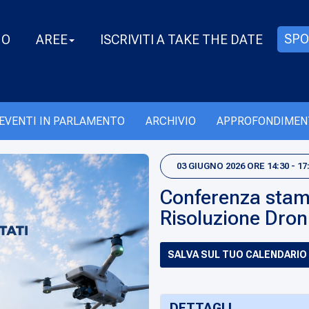
SPO
MO
AREE
ISCRIVITI A TAKE THE DATE
EVENTI IN PARLAMENTO
ARCHIVIO
APPROFONDIMEN
03 GIUGNO 2026 ORE 14:30 - 17
Conferenza stamp
Risoluzione Dron
SALVA SUL TUO CALENDARIO
DETTAGLI