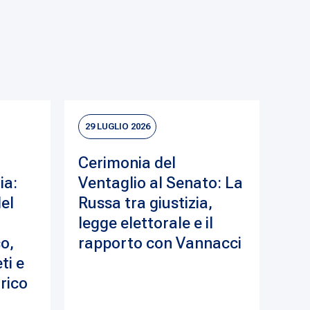
29 LUGLIO 2026
Cerimonia del
ia:
Ventaglio al Senato: La
del
Russa tra giustizia,
legge elettorale e il
o,
rapporto con Vannacci
ti e
drico