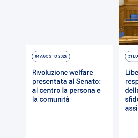
04 AGOSTO 2026
31 L
Rivoluzione welfare
Libe
presentata al Senato:
resp
al centro la persona e
dell
la comunità
sfid
assi