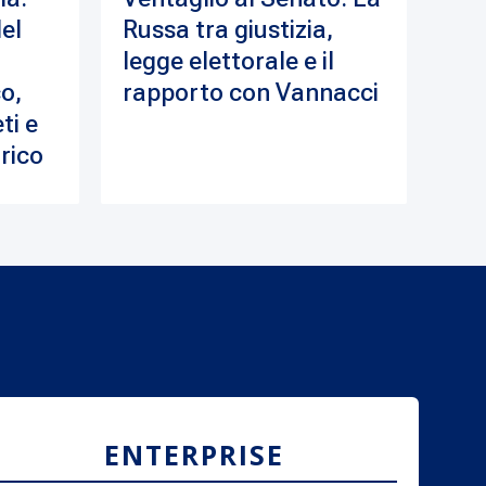
del
Russa tra giustizia,
legge elettorale e il
o,
rapporto con Vannacci
ti e
drico
ENTERPRISE