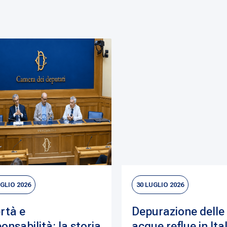
UGLIO 2026
30 LUGLIO 2026
rtà e
Depurazione delle
onsabilità: la storia
acque reflue in Ital