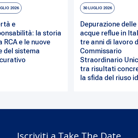
UGLIO 2026
30 LUGLIO 2026
rtà e
Depurazione delle
onsabilità: la storia
acque reflue in Ital
a RCA e le nuove
tre anni di lavoro 
e del sistema
Commissario
curativo
Straordinario Unic
tra risultati concre
la sfida del riuso i
Iscriviti a Take The Date