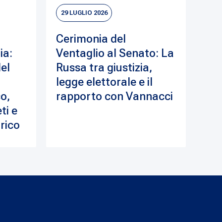
29 LUGLIO 2026
Cerimonia del
ia:
Ventaglio al Senato: La
del
Russa tra giustizia,
legge elettorale e il
o,
rapporto con Vannacci
ti e
drico