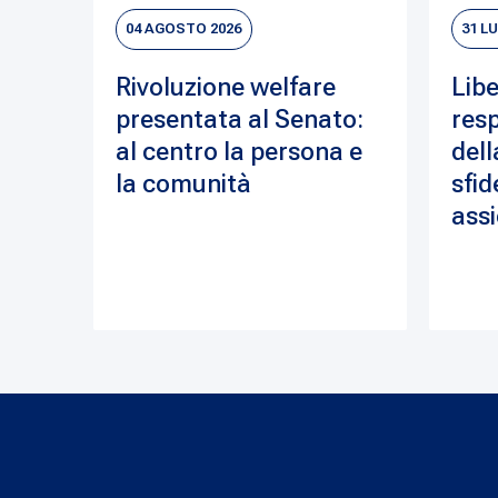
04 AGOSTO 2026
31 L
Rivoluzione welfare
Libe
presentata al Senato:
resp
al centro la persona e
dell
la comunità
sfid
assi