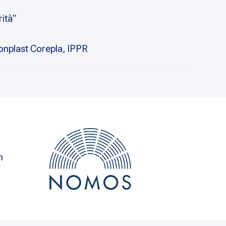
rità”
ionplast Corepla, IPPR
n