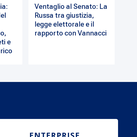
ia:
Ventaglio al Senato: La
del
Russa tra giustizia,
legge elettorale e il
o,
rapporto con Vannacci
ti e
drico
ENTERPRISE