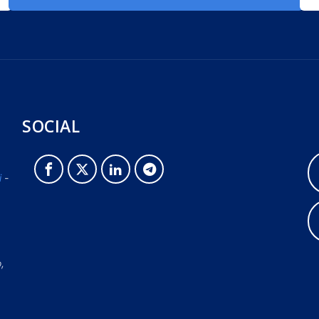
SOCIAL
i
-
o,