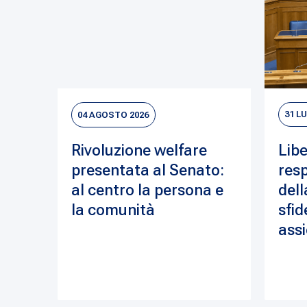
04 AGOSTO 2026
31 L
Rivoluzione welfare
Libe
presentata al Senato:
resp
al centro la persona e
dell
la comunità
sfid
assi