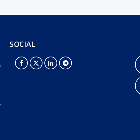
SOCIAL
i
-
o,