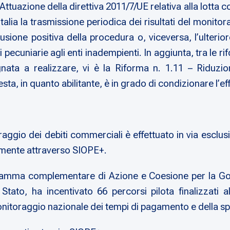
Attuazione della direttiva 2011/7/UE relativa alla lotta c
talia la trasmissione periodica dei risultati del monito
sione positiva della procedura o, viceversa, l’ulterior
 pecuniarie agli enti inadempienti. In aggiunta, tra le r
gnata a realizzare, vi è
la Riforma n. 1.11 – Riduzi
esta, in quanto abilitante, è in grado di condizionare l’ef
aggio dei debiti commerciali è effettuato in via esclusi
tamente attraverso SIOPE+.
ogramma complementare di Azione e Coesione per la Gov
tato, ha incentivato 66 percorsi pilota finalizzati al
monitoraggio nazionale dei tempi di pagamento e della s