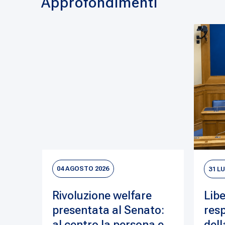
Approfondimenti
04 AGOSTO 2026
31 L
Rivoluzione welfare
Libe
presentata al Senato:
resp
al centro la persona e
dell