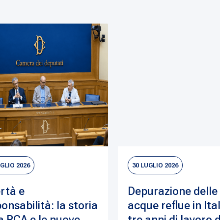
UGLIO 2026
30 LUGLIO 2026
rtà e
Depurazione delle
onsabilità: la storia
acque reflue in Ital
a RCA e le nuove
tre anni di lavoro 