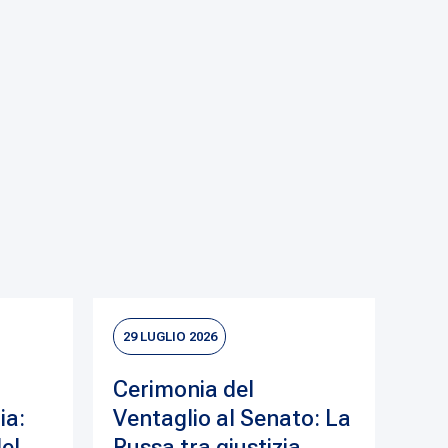
29 LUGLIO 2026
Cerimonia del
ia:
Ventaglio al Senato: La
del
Russa tra giustizia,