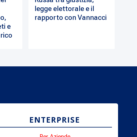
legge elettorale e il
o,
rapporto con Vannacci
ti e
drico
ENTERPRISE
Per Aziende