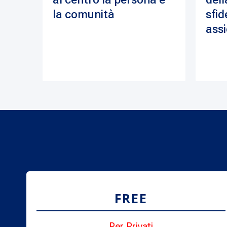
la comunità
sfid
assi
FREE
Per Privati