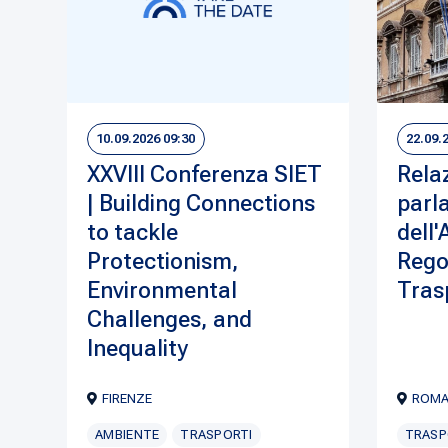
10.09.2026 09:30
22.09.
XXVIII Conferenza SIET
Rela
| Building Connections
parl
to tackle
dell'
Protectionism,
Rego
Environmental
Tras
Challenges, and
Inequality
FIRENZE
ROM
AMBIENTE
TRASPORTI
TRASP