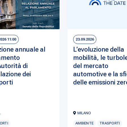
2026 11:00
23.09.2026
zione annuale al
L’evoluzione della
amento
mobilità, le turbol
Autorità di
del mercato
lazione dei
automotive e la sf
porti
delle emissioni zer
A
MILANO
ORTI
AMBIENTE
TRASPORTI