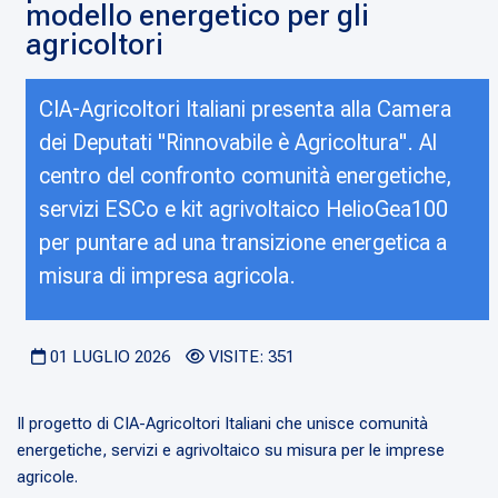
modello energetico per gli
agricoltori
CIA-Agricoltori Italiani presenta alla Camera
dei Deputati "Rinnovabile è Agricoltura". Al
centro del confronto comunità energetiche,
servizi ESCo e kit agrivoltaico HelioGea100
per puntare ad una transizione energetica a
misura di impresa agricola.
01 LUGLIO 2026
VISITE: 351
Il progetto di CIA-Agricoltori Italiani che unisce comunità
energetiche, servizi e agrivoltaico su misura per le imprese
agricole.