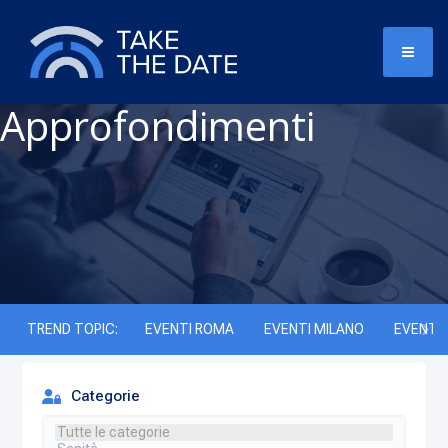
Approfondimenti
TREND TOPIC:
EVENTI ROMA
EVENTI MILANO
EVENTI 
Categorie