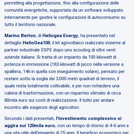
permitting alla progettazione, fino alla configurazione delle
comunità energetiche, supportata da un software sviluppato
internamente per gestire le configurazioni di autoconsumo su
tutto il territorio nazionale.
Marino Berton
, di
Heliogea Energy
, ha presentato nel
dettaglio
HelioGea100
, il kit agrivoltaico realizzato insieme al
partner industriale ESPE dopo uno scouting di oltre venti
aziende italiane. Si tratta di un impianto da 100 kilowatt di
potenza in immissione (183 kilowatt di picco nella versione a
spalliera, 146 in quella con inseguimento solare), pensato per
restare sotto la soglia dei 3.000 metri quadrati di terreno, il
quale resta totalmente coltivabile, e per non richiedere una
cabina di trasformazione, con un risparmio stimato di circa
80mila euro sui costi di realizzazione. Il tutto per andare
incontro alle esigenze degli agricoltori.
Secondo i dati presentati,
l'investimento complessivo si
aggira sui 120mila euro
, con un tempo di ritorno di 4-6 anni e
una vita utile dell'impianto di 25 anni. Il beneficio economico per