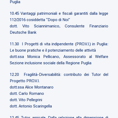
Puglia
10.45 Vantaggi patrimoniali e fiscali garantiti dalla legge
112/2016 cosiddetta “Dopo di Noi”
dott. Vito Sciannimanico, Consulente Finanziario
Deutsche Bank
11.30 I Progetti di vita indipendente (PRO.V.I.) in Puglia:
Le buone pratiche e il potenziamento delle attività
dott.ssa Monica Pellicano, Assessorato al Welfare
Sezione inclusione sociale della Regione Puglia
12.20 Fragilità-Diversabilità: contributo dei Tutor del
Progetto PRO.V.I.
dott.ssa Alice Montanaro
dott. Carlo Romano
dott. Vito Pellegrini
dott. Antonio Scaringella
12.45 Tutor amicale. Dalla relazione alla dimensione di