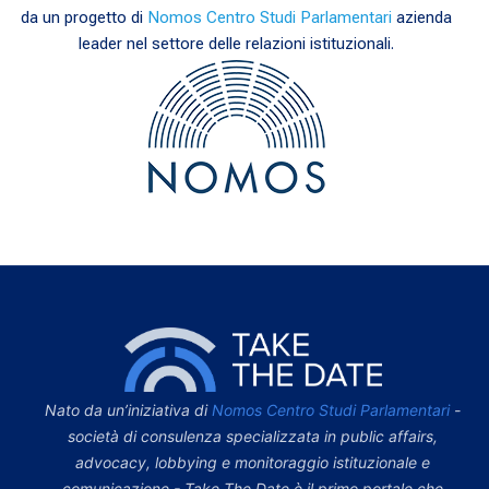
da un progetto di
Nomos Centro Studi Parlamentari
azienda
leader nel settore delle relazioni istituzionali.
Nato da un’iniziativa di
Nomos Centro Studi Parlamentari
-
società di consulenza specializzata in public affairs,
advocacy, lobbying e monitoraggio istituzionale e
comunicazione - Take The Date è il primo portale che