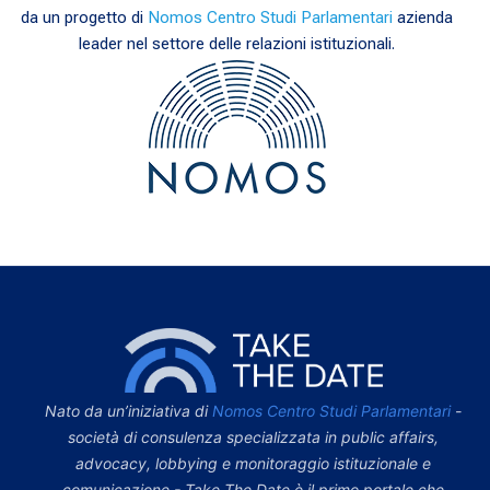
da un progetto di
Nomos Centro Studi Parlamentari
azienda
leader nel settore delle relazioni istituzionali.
Nato da un’iniziativa di
Nomos Centro Studi Parlamentari
-
società di consulenza specializzata in public affairs,
advocacy, lobbying e monitoraggio istituzionale e
comunicazione - Take The Date è il primo portale che