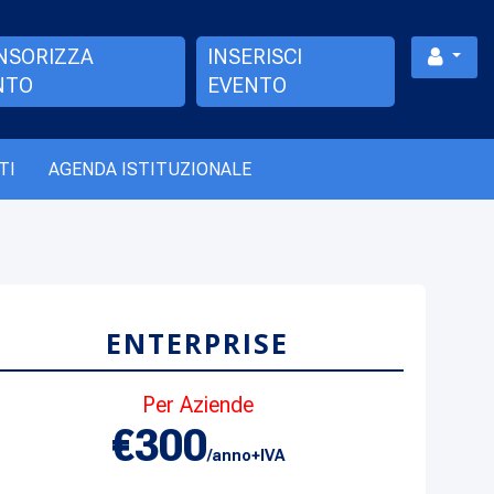
NSORIZZA
INSERISCI
NTO
EVENTO
TI
AGENDA ISTITUZIONALE
ENTERPRISE
Per Aziende
€300
/anno+IVA