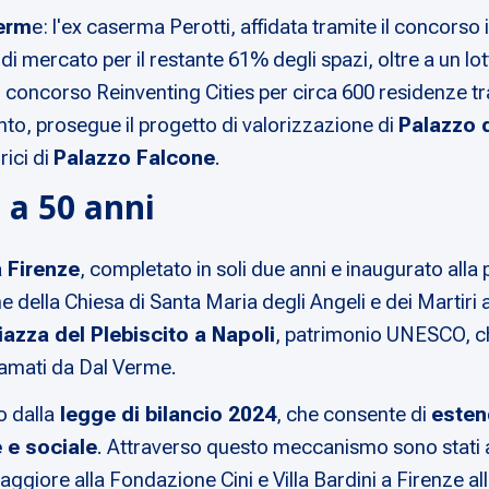
serm
e: l'ex caserma Perotti, affidata tramite il concorso
 di mercato per il restante 61% degli spazi, oltre a un lo
concorso Reinventing Cities per circa 600 residenze tra 
anto, prosegue il progetto di valorizzazione di
Palazzo 
rici di
Palazzo Falcone
.
o a 50 anni
a Firenze
, completato in soli due anni e inaugurato alla
ne della Chiesa di Santa Maria degli Angeli e dei Martir
iazza del Plebiscito a Napoli
, patrimonio UNESCO, che
hiamati da Dal Verme.
o dalla
legge di bilancio 2024
, che consente di
esten
 e sociale
. Attraverso questo meccanismo sono stati af
aggiore alla Fondazione Cini e Villa Bardini a Firenze 