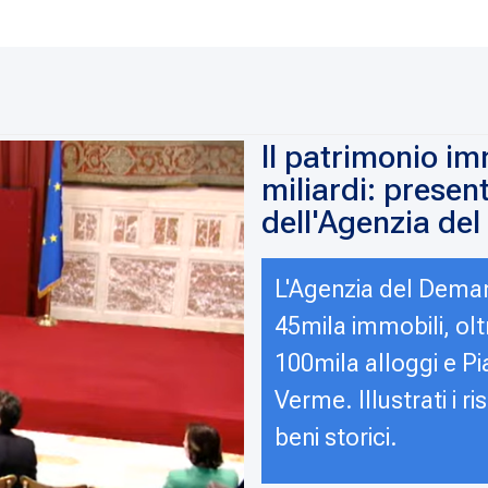
Il patrimonio im
miliardi: presen
dell'Agenzia de
L'Agenzia del Deman
45mila immobili, olt
100mila alloggi e Pia
Verme. Illustrati i ri
beni storici.