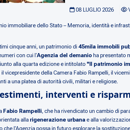
08 LUGLIO 2026
nio immobiliare dello Stato – Memoria, identità e infrast
ultimi cinque anni, un patrimonio di
45mila immobili pub
numeri con cui l'
Agenzia del demanio
ha presentato me
giunto alla quarta edizione e intitolato
"Il patrimonio i
i il vicepresidente della Camera Fabio Rampelli, il vice
 a una platea di autorità civili, militari e religiose.
estimenti, interventi e risparm
ra
Fabio Rampelli
, che ha rivendicato un cambio di par
orientata alla
rigenerazione urbana
e alla valorizzazio
o che l'Agenzia possa in futuro esplorare la sostituzione