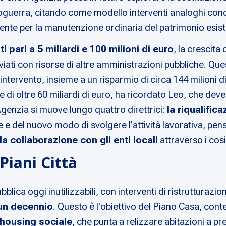
opoguerra, citando come modello interventi analoghi con
iente per la manutenzione ordinaria del patrimonio esist
i pari a 5 miliardi e 100 milioni di euro
, la crescita 
viati con risorse di altre amministrazioni pubbliche. Ques
intervento, insieme a un risparmio di circa 144 milioni d
e di oltre 60 miliardi di euro, ha ricordato Leo, che d
l'Agenzia si muove lungo quattro direttrici:
la riqualific
e e del nuovo modo di svolgere l’attività lavorativa, p
la collaborazione con gli enti locali
attraverso i cosi
Piani Città
ubblica oggi inutilizzabili, con interventi di ristrutturaz
 un decennio
. Questo è l'obiettivo del Piano Casa, con
housing sociale
, che punta a relizzare abitazioni a pr