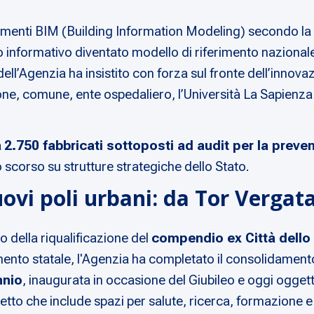
damenti BIM (Building Information Modeling) secondo la c
ato informativo diventato modello di riferimento naziona
e dell’Agenzia ha insistito con forza sul fronte dell’inn
one, comune, ente ospedaliero, l’Università La Sapienza 
a
2.750 fabbricati sottoposti ad audit per la preve
o scorso su strutture strategiche dello Stato.
ovi poli urbani: da Tor Vergat
o della riqualificazione del
compendio ex Città dello
amento statale, l'Agenzia ha completato il consolidament
nnio
, inaugurata in occasione del Giubileo e oggi oggett
rogetto che include spazi per salute, ricerca, formazione 