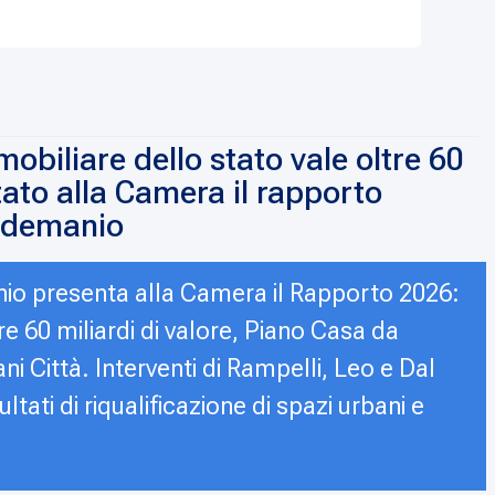
mobiliare dello stato vale oltre 60
tato alla Camera il rapporto
l demanio
io presenta alla Camera il Rapporto 2026:
re 60 miliardi di valore, Piano Casa da
ni Città. Interventi di Rampelli, Leo e Dal
sultati di riqualificazione di spazi urbani e