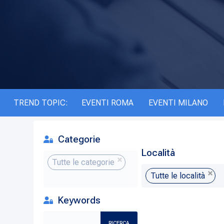
TREND TOPIC:
EVENTI ROMA
EVENTI MILANO
Categorie
Località
Tutte le categorie
Tutte le località
Keywords
RICERCA